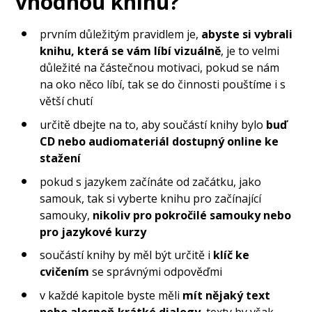
vhodnou knihu?
prvním důležitým pravidlem je,
abyste si vybrali
knihu, která se vám líbí vizuálně
, je to velmi
důležité na částečnou motivaci, pokud se nám
na oko něco líbí, tak se do činnosti pouštíme i s
větší chutí
určitě dbejte na to, aby součástí knihy bylo
buď
CD nebo audiomateriál dostupný online ke
stažení
pokud s jazykem začínáte od začátku, jako
samouk, tak si vyberte knihu pro začínající
samouky,
nikoliv pro pokročilé samouky nebo
pro jazykové kurzy
součástí knihy by měl být určitě i
klíč ke
cvičením
se správnými odpověďmi
v každé kapitole byste měli
mít nějaký text
nebo alespoň krátké dialogy
, texty by však