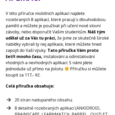
V této příručce mobilních aplikací najdete
rozebraných 8 aplikací, které pracují s dlouhodobou
pamětí a můžete je používat při učení nové slovní
zásoby, nebo doporučit Vašim studentům.
Náš tým
udělal už za Vás tu práci,
že jsme ze skutečně široké
nabídky vybrali ty nej aplikace, které můžete hned
zapojit do Vaší výuky.
Tato příručka Vám proto
šetří mnoho času,
instalování a odinstalování
vhodných a nevhodných aplikací. S námi jdete
jednoduše už přímo na jistotu
Příručku si můžete
koupit za 117,- Kč.
Celá příručka obsahuje:
20 stran nadupaného obsahu;
8 detailně rozebraných aplikací (ANKIDROID,
BRAINSCAPE, LEARNMATCH, BABBEL, QUIZLET,