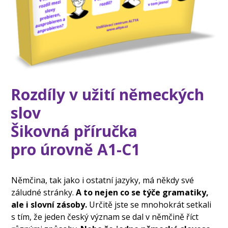
Rozdíly v užití německých
slov
Šikovná příručka
pro úrovně A1-C1
Němčina, tak jako i ostatní jazyky, má někdy své
záludné stránky.
A to nejen co se týče gramatiky,
ale i slovní zásoby.
Určitě jste se mnohokrát setkali
s tím, že jeden český význam se dal v němčině říct